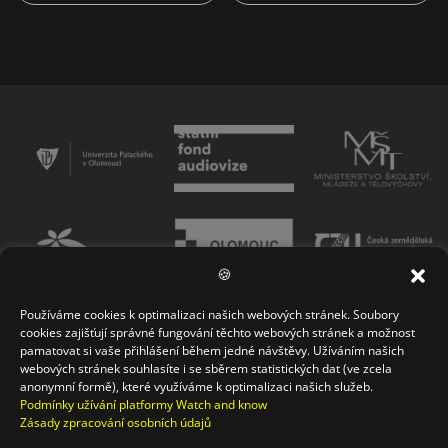
🍪
Používáme cookies k optimalizaci našich webových stránek. Soubory
PODMÍNKY UŽÍVÁNÍ PLATFORMY
ZÁSADY OCHRANY OSOBNÍCH ÚDAJŮ
cookies zajišťují správné fungování těchto webových stránek a možnost
pamatovat si vaše přihlášení během jedné návštěvy. Užíváním našich
KONTAKT
webových stránek souhlasíte i se sběrem statistických dat (ve zcela
anonymní formě), které využíváme k optimalizaci našich služeb.
Podmínky užívání platformy Watch and know
Zásady zpracování osobních údajů