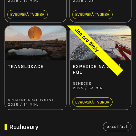
2025 / 13 MIN.
2025 / 28'
EVROPSKÁ TVORBA
EVROPSKÁ TVORBA
Jen pro školy
TRANSLOKACE
EXPEDICE NA JIŽNÍ
PÓL
NĚMECKO
2025 / 54 MIN.
SPOJENÉ KRÁLOVSTVÍ
EVROPSKÁ TVORBA
2025 / 14 MIN.
Rozhovory
DALŠÍ (40)