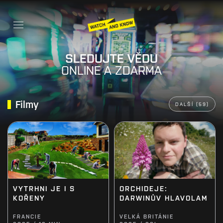
SLEDUJTE VĚDU
ONLINE A ZDARMA
Filmy
DALŠÍ (59)
VYTRHNI JE I S
ORCHIDEJE:
KOŘENY
DARWINŮV HLAVOLAM
FRANCIE
VELKÁ BRITÁNIE